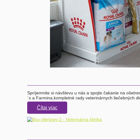
Spríjemnite si návštevu u nás a spojte čakanie na ošetre
´s a Farmina,kompletné rady veterinárnych liečebných d
Čítaj viac