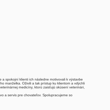
a spokojní klienti ich následne motivovali k výstavbe
o manželka. Oživili a tak prístup ku klientom a vdýchli
erinárnej medicíny, ktorú zaisťujú skúsení veterinári,
tvo a servis pre chovateľov. Spolupracujeme so