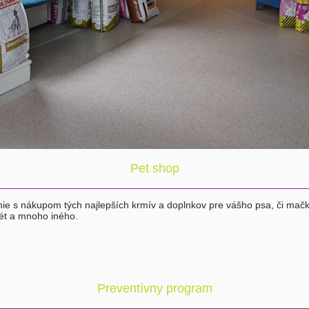
Pet shop
nie s nákupom tých najlepších krmív a doplnkov pre vášho psa, či mačk
iét a mnoho iného.
Preventívny program