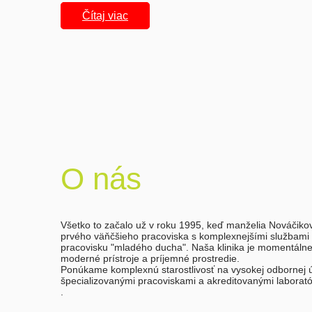
Čítaj viac
O nás
Všetko to začalo už v roku 1995, keď manželia Nováčikovc
prvého väňčšieho pracoviska s komplexnejšími službami v o
pracovisku "mladého ducha". Naša klinika je momentálne s
moderné prístroje a príjemné prostredie.
Ponúkame komplexnú starostlivosť na vysokej odbornej úr
špecializovanými pracoviskami a akreditovanými laborató
.