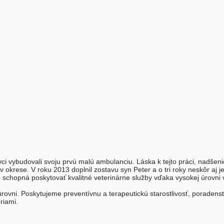
i vybudovali svoju prvú malú ambulanciu. Láska k tejto práci, nadšenie 
krese. V roku 2013 doplnil zostavu syn Peter a o tri roky neskôr aj jeh
chopná poskytovať kvalitné veterinárne služby vďaka vysokej úrovni vet
ovni. Poskytujeme preventívnu a terapeutickú starostlivosť, poradens
riami.